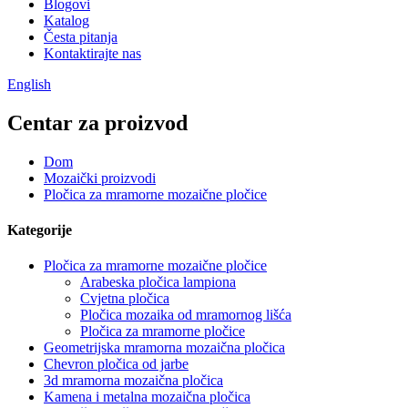
Blogovi
Katalog
Česta pitanja
Kontaktirajte nas
English
Centar za proizvod
Dom
Mozaički proizvodi
Pločica za mramorne mozaične pločice
Kategorije
Pločica za mramorne mozaične pločice
Arabeska pločica lampiona
Cvjetna pločica
Pločica mozaika od mramornog lišća
Pločica za mramorne pločice
Geometrijska mramorna mozaična pločica
Chevron pločica od jarbe
3d mramorna mozaična pločica
Kamena i metalna mozaična pločica