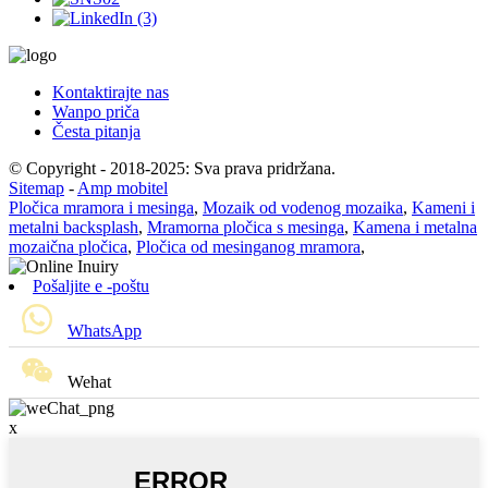
Kontaktirajte nas
Wanpo priča
Česta pitanja
© Copyright - 2018-2025: Sva prava pridržana.
Sitemap
-
Amp mobitel
Pločica mramora i mesinga
,
Mozaik od vodenog mozaika
,
Kameni i
metalni backsplash
,
Mramorna pločica s mesinga
,
Kamena i metalna
mozaična pločica
,
Pločica od mesinganog mramora
,
Pošaljite e -poštu
WhatsApp
Wehat
x