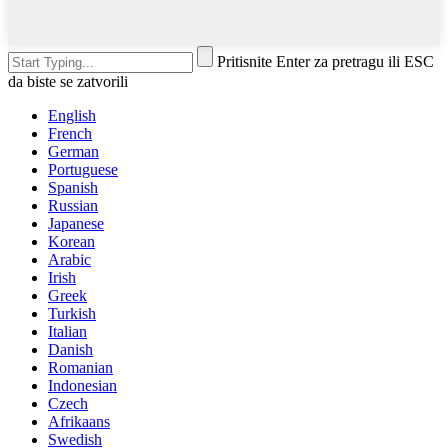
Pritisnite Enter za pretragu ili ESC
da biste se zatvorili
English
French
German
Portuguese
Spanish
Russian
Japanese
Korean
Arabic
Irish
Greek
Turkish
Italian
Danish
Romanian
Indonesian
Czech
Afrikaans
Swedish