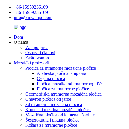
+86-15959236109
+86-15959236109
info@xmwanpo.com
Dom
O nama
Wanpo priča
Osnovni članovi
Zašto wanpo
Mozaički proizvodi
Pločica za mramorne mozaične pločice
Arabeska pločica lampiona
Cvjetna pločica
Pločica mozaika od mramornog lišća
Pločica za mramorne pločice
Geometrijska mramorna mozaična pločica
Chevron pločica od jarbe
3d mramorna mozaična pločica
Kamena i metalna mozaična pločica
Mozaična pločica od kamena i školjke
Šesterokutna i pikatna pločica
Košara za mramorne pločice