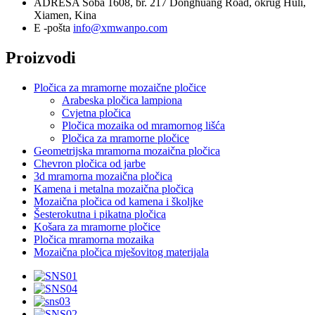
ADRESA
Soba 1608, br. 217 Donghuang Road, okrug Huli,
Xiamen, Kina
E -pošta
info@xmwanpo.com
Proizvodi
Pločica za mramorne mozaične pločice
Arabeska pločica lampiona
Cvjetna pločica
Pločica mozaika od mramornog lišća
Pločica za mramorne pločice
Geometrijska mramorna mozaična pločica
Chevron pločica od jarbe
3d mramorna mozaična pločica
Kamena i metalna mozaična pločica
Mozaična pločica od kamena i školjke
Šesterokutna i pikatna pločica
Košara za mramorne pločice
Pločica mramorna mozaika
Mozaična pločica mješovitog materijala