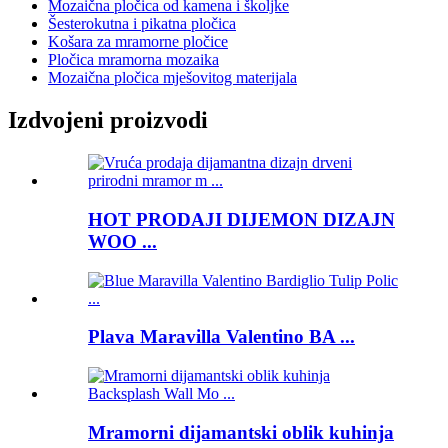
Mozaična pločica od kamena i školjke
Šesterokutna i pikatna pločica
Košara za mramorne pločice
Pločica mramorna mozaika
Mozaična pločica mješovitog materijala
Izdvojeni proizvodi
HOT PRODAJI DIJEMON DIZAJN
WOO ...
Plava Maravilla Valentino BA ...
Mramorni dijamantski oblik kuhinja