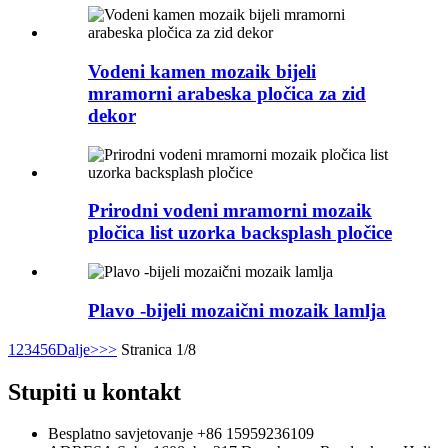
Vodeni kamen mozaik bijeli
mramorni arabeska pločica za zid
dekor
Prirodni vodeni mramorni mozaik
pločica list uzorka backsplash pločice
Plavo -bijeli mozaični mozaik lamlja
1
2
3
4
5
6
Dalje>
>>
Stranica 1/8
Stupiti u kontakt
Besplatno savjetovanje
+86 15959236109