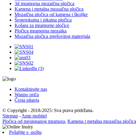
3d mramorna mozaična pločica
Kamena i metalna mozaična pločica
Mozaična pločica od kamena i školjke
Šesterokutna i pikatna pločica
Košara za mramorne pločice
Pločica mramorna mozaika
Mozaična pločica mješovitog materijala
Kontaktirajte nas
Wanpo priča
Česta pitanja
© Copyright - 2018-2025: Sva prava pridržana.
Sitemap
-
Amp mobitel
Pločica od mesinganog mramora
,
Kamena i metalna mozaična pločic
Pošaljite e -poštu