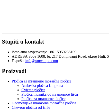
Stupiti u kontakt
Besplatno savjetovanje
+86 15959236109
ADRESA
Soba 1608, br. 217 Donghuang Road, okrug Huli, 
E -pošta
info@xmwanpo.com
Proizvodi
Pločica za mramorne mozaične pločice
Arabeska pločica lampiona
Cvjetna pločica
Pločica mozaika od mramornog lišća
Pločica za mramorne pločice
Geometrijska mramorna mozaična pločica
Chevron pločica od jarbe