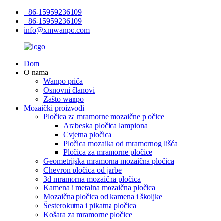
+86-15959236109
+86-15959236109
info@xmwanpo.com
Dom
O nama
Wanpo priča
Osnovni članovi
Zašto wanpo
Mozaički proizvodi
Pločica za mramorne mozaične pločice
Arabeska pločica lampiona
Cvjetna pločica
Pločica mozaika od mramornog lišća
Pločica za mramorne pločice
Geometrijska mramorna mozaična pločica
Chevron pločica od jarbe
3d mramorna mozaična pločica
Kamena i metalna mozaična pločica
Mozaična pločica od kamena i školjke
Šesterokutna i pikatna pločica
Košara za mramorne pločice